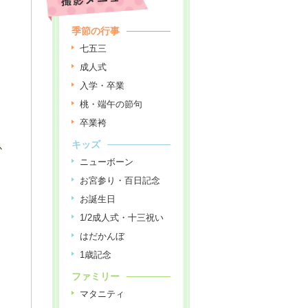
季節の行事
七五三
成人式
入学・卒業
桃・端午の節句
卒業袴
キッズ
か
ニューボーン
お宮参り・百日記念
お誕生日
1/2成人式・十三祝い
はだかんぼ
1歳記念
ファミリー
マタニティ