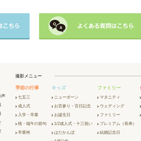
撮影メニュー
季節の行事
キッズ
ファミリー
の声
七五三
ニューボーン
マタニティ
報
成人式
お宮参り・百日記念
ウェディング
報
入学・卒業
お誕生日
ファミリー
せ
桃・端午の節句
1/2成人式・十三祝い
プレミアム（長寿）
求
卒業袴
はだかんぼ
結婚記念日