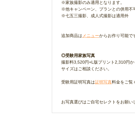
※家族撮影のみ適用となります。
※他キャンペーン、プランとの併用不
※七五三撮影、成人式撮影は適用外
追加商品は
メニュー
からお作り可能で
◎受験用家族写真
撮影料3,520円+L版プリント2,310
サイズはご相談ください。
受験用証明写真は
証明写真
料金をご覧
お写真選びはご自宅セレクトをお願い