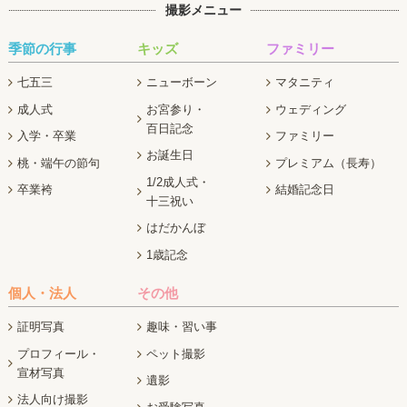
撮影メニュー
季節の行事
キッズ
ファミリー
七五三
ニューボーン
マタニティ
成人式
お宮参り・
ウェディング
百日記念
入学・卒業
ファミリー
お誕生日
桃・端午の節句
プレミアム（長寿）
1/2成人式・
卒業袴
結婚記念日
十三祝い
はだかんぼ
1歳記念
個人・法人
その他
証明写真
趣味・習い事
プロフィール・
ペット撮影
宣材写真
遺影
法人向け撮影